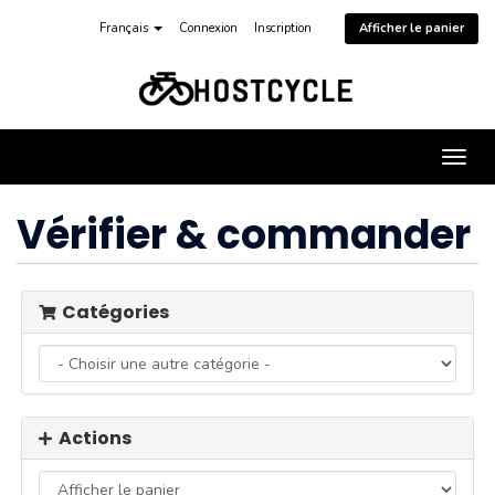
Français
Connexion
Inscription
Afficher le panier
Bascu
la
navig
Vérifier & commander
Catégories
Actions