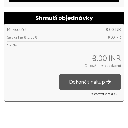
Shrnutí objednávky
Mezisoučet
₹0.00 INR
Service Fee @ 5.00%
₹0.00 INR
Součty
₹0.00 INR
Celkově dnes k zaplacení
Dokončit nákup
Pokračovat v nákupu