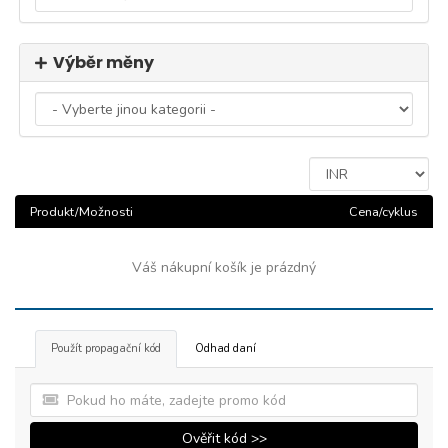
Výběr měny
Produkt/Možnosti
Cena/cyklus
Váš nákupní košík je prázdný
Použít propagační kód
Odhad daní
Ověřit kód >>