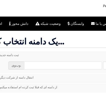
P
 با ما
وابستگان
وضعیت شبکه
دانش محور
اط
یک دامنه انتخاب کنید...
ثبت دامنه جدید
وب‌وی.
انتقال دامنه از شرکت دیگر
از دامنه ای که قبلا ثبت کرده ام استفاده میکنم