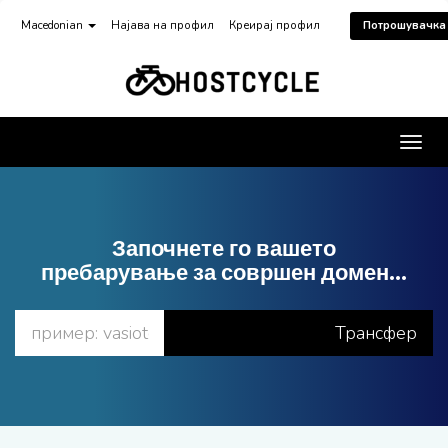
Macedonian
Најава на профил
Креирај профил
Потрошувачка
Вклу
ја
навиг
Започнете го вашето
пребарување за совршен домен...