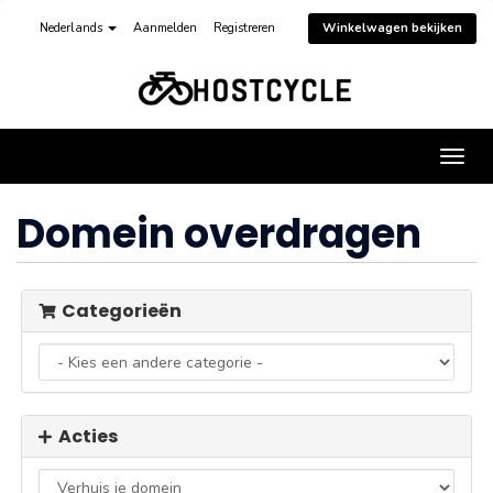
Nederlands
Aanmelden
Registreren
Winkelwagen bekijken
Navig
in-/u
Domein overdragen
Categorieën
Acties