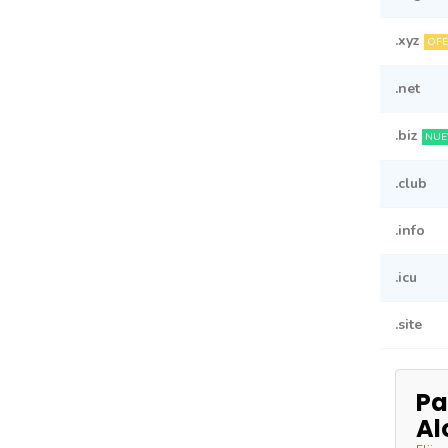
.xyz
OFE
.net
.biz
NUE
.club
.info
.icu
.site
Pa
Al