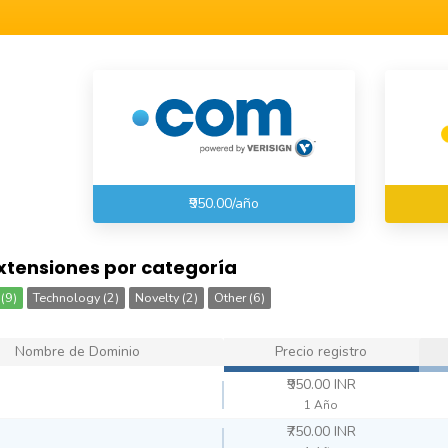
₹950.00/año
xtensiones por categoría
(9)
Technology (2)
Novelty (2)
Other (6)
Nombre de Dominio
Precio registro
₹950.00 INR
1 Año
₹750.00 INR