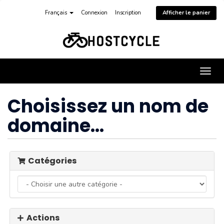
Français
Connexion
Inscription
Afficher le panier
Bascu
la
navig
Choisissez un nom de
domaine...
Catégories
Actions